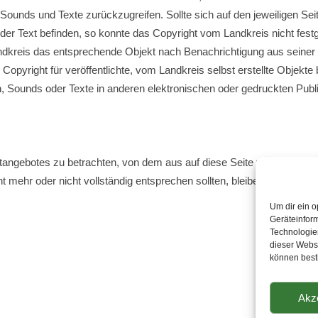
, Sounds und Texte zurückzugreifen. Sollte sich auf den jeweiligen S
er Text befinden, so konnte das Copyright vom Landkreis nicht festge
ndkreis das entsprechende Objekt nach Benachrichtigung aus seiner 
yright für veröffentlichte, vom Landkreis selbst erstellte Objekte bl
n, Sounds oder Texte in anderen elektronischen oder gedruckten Pub
netangebotes zu betrachten, von dem aus auf diese Seite verwiesen wu
t mehr oder nicht vollständig entsprechen sollten, bleiben die übrige
Um dir ein o
Geräteinfor
Technologien
dieser Websi
können best
Akz