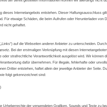
barkeit der bereit gestellten Informationen können wir allerdings nich
ng dieses Internetangebots entstehen. Dieser Haftungsausschluss gilt
ind. Für etwaige Schäden, die beim Aufrufen oder Herunterladen von D
d nicht gehaftet.
„Links“) auf die Webseiten anderer Anbieter zu unterscheiden. Durch
esetz. Bei der erstmaligen Verknüpfung mit diesen Internetangeboten
he oder strafrechtliche Verantwortlichkeit ausgelöst wird. Wir können 
rantwortung dafür übernehmen. Für illegale, fehlerhafte oder unvolls
en Dritter entstehen, haftet allein der jeweilige Anbieter der Seite.
wie folgt gekennzeichnet sind:
)
n die Urheberrechte der verwendeten Grafiken, Sounds und Texte zu be