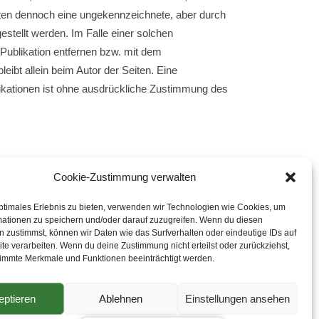
eiten dennoch eine ungekennzeichnete, aber durch
stellt werden. Im Falle einer solchen
Publikation entfernen bzw. mit dem
eibt allein beim Autor der Seiten. Eine
likationen ist ohne ausdrückliche Zustimmung des
rde. Sofern Teile oder einzelne Formulierungen
Cookie-Zustimmung verwalten
n Teile des Dokumentes in ihrem Inhalt und ihrer
ptimales Erlebnis zu bieten, verwenden wir Technologien wie Cookies, um
mationen zu speichern und/oder darauf zuzugreifen. Wenn du diesen
 zustimmst, können wir Daten wie das Surfverhalten oder eindeutige IDs auf
te verarbeiten. Wenn du deine Zustimmung nicht erteilst oder zurückziehst,
immte Merkmale und Funktionen beeinträchtigt werden.
eptieren
Ablehnen
Einstellungen ansehen