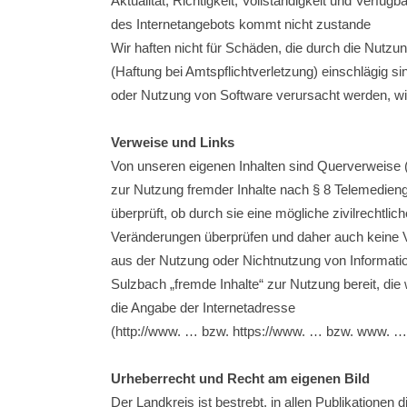
Aktualität, Richtigkeit, Vollständigkeit und Verfüg
des Internetangebots kommt nicht zustande
Wir haften nicht für Schäden, die durch die Nutzu
(Haftung bei Amtspflichtverletzung) einschlägig s
oder Nutzung von Software verursacht werden, wir
Verweise und Links
Von unseren eigenen Inhalten sind Querverweise (
zur Nutzung fremder Inhalte nach § 8 Telemedieng
überprüft, ob durch sie eine mögliche zivilrechtlic
Veränderungen überprüfen und daher auch keine Ve
aus der Nutzung oder Nichtnutzung von Information
Sulzbach „fremde Inhalte“ zur Nutzung bereit, die 
die Angabe der Internetadresse
(http://www. … bzw. https://www. … bzw. www. …
Urheberrecht und Recht am eigenen Bild
Der Landkreis ist bestrebt, in allen Publikatione