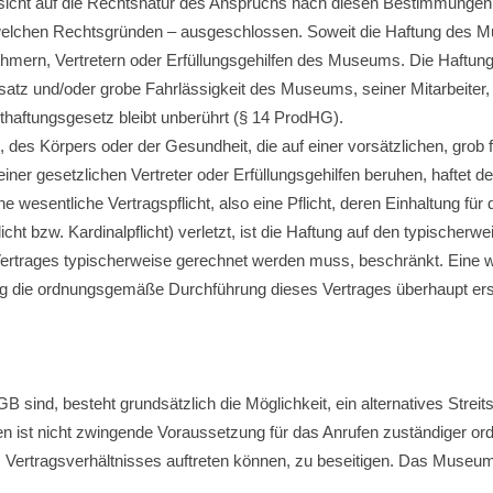
icht auf die Rechtsnatur des Anspruchs nach diesen Bestimmungen
welchen Rechtsgründen – ausgeschlossen. Soweit die Haftung des Mu
nehmern, Vertretern oder Erfüllungsgehilfen des Museums. Die Haftu
atz und/oder grobe Fahrlässigkeit des Museums, seiner Mitarbeiter, s
haftungsgesetz bleibt unberührt (§ 14 ProdHG).
des Körpers oder der Gesundheit, die auf einer vorsätzlichen, grob fa
iner gesetzlichen Vertreter oder Erfüllungsgehilfen beruhen, haftet
 wesentliche Vertragspflicht, also eine Pflicht, deren Einhaltung fü
cht bzw. Kardinalpflicht) verletzt, ist die Haftung auf den typischer
trages typischerweise gerechnet werden muss, beschränkt. Eine wes
ung die ordnungsgemäße Durchführung dieses Vertrages überhaupt ers
B sind, besteht grundsätzlich die Möglichkeit, ein alternatives Stre
 ist nicht zwingende Voraussetzung für das Anrufen zuständiger orden
s Vertragsverhältnisses auftreten können, zu beseitigen. Das Museum