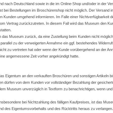
 und nach Deutschland sowie in die im Online-Shop und/oder in der 
ist bei Bestellungen im Broschürenshop nicht möglich. Der Versand 
 Kunden umgehend informieren. Im Falle einer Nichtverfügbarkeit der
 vom Vertrag zurückzutreten. In diesem Fall wird das Museum den Kun
tatten.
 das Museum zurück, da eine Zustellung beim Kunden nicht möglich w
e parallel zu der verweigerten Annahme ein ggf. bestehendes Widerr
, nicht zu vertreten hat oder wenn der Kunde vorübergehend an der A
ine angemessene Zeit vorher angekündigt hatte.
as Eigentum an den verkauften Broschüren und sonstigen Artikeln bis
en dürfen von dem Kunden vor vollständiger Bezahlung der gesichert
dem Museum unverzüglich in Textform zu benachrichtigen, wenn und so
nsbesondere bei Nichtzahlung des fälligen Kaufpreises, ist das Muse
d des Eigentumsvorbehalts und des Rücktritts heraus zu verlangen. Za