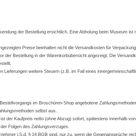
endung der Bestellung ersichtlich. Eine Abholung beim Museum ist na
ngezeigten Preise beinhalten nicht die Versandkosten für Verpackun
r der Bestellung in der Warenkorbübersicht angezeigt. Die Versandk
tellt.
en Lieferungen weitere Steuern (z.B. im Fall eines innergemeinschaf
 Bestellvorgangs im Broschüren-Shop angebotene Zahlungsmethoden
ahlungsmethoden selbst aus.
 ist der Kaufpreis netto (ohne Abzug) sofort, spätestens innerhalb 
l. der Folgen des Zahlungsverzuges.
nehmer i.S.d. § 14 BGB sind, nur zu, wenn die Gegenansprüche rechts