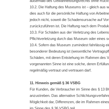
außerhalb des Gewährleistungsrechts ohne Rücks
10.2. Die Haftung des Museums ist – gleich aus 
dies auch für die persönliche Haftung von Arbeit
jedoch nicht, soweit die Schadensursache auf Vors
zurückzuführen ist. Die Haftung nach dem Produkt
10.3. Für Schäden aus der Verletzung des Lebens, 
Pflichtverletzung durch das Museum oder eines se
10.4. Sofern das Museum zumindest fahrlässig eine
besonderer Bedeutung ist (wesentliche Vertragspfli
Schäden, mit deren Entstehung im Rahmen des Ver
vorgenannten Sinne ist eine solche, deren Erfüll
regelmäßig vertraut und vertrauen darf.
11. Hinweis gemäß § 36 VSBG
Für Kunden, die Verbraucher im Sinne des § 13 BG
anzustreben. Das alternative Schlichtungsverfahren
Möglichkeit dar, Differenzen, die im Rahmen eine
im Sinne des § 36 VSBG teil.