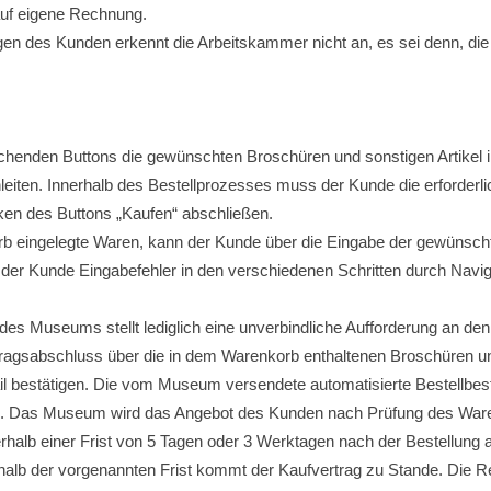
uf eigene Rechnung.
n des Kunden erkennt die Arbeitskammer nicht an, es sei denn, die
chenden Buttons die gewünschten Broschüren und sonstigen Artikel 
eiten. Innerhalb des Bestellprozesses muss der Kunde die erforderli
ken des Buttons „Kaufen“ abschließen.
enkorb eingelegte Waren, kann der Kunde über die Eingabe der gewün
 der Kunde Eingabefehler in den verschiedenen Schritten durch Naviga
des Museums stellt lediglich eine unverbindliche Aufforderung an de
tragsabschluss über die in dem Warenkorb enthaltenen Broschüren u
l bestätigen. Die vom Museum versendete automatisierte Bestellbestä
nde. Das Museum wird das Angebot des Kunden nach Prüfung des Wa
halb einer Frist von 5 Tagen oder 3 Werktagen nach der Bestellung 
halb der vorgenannten Frist kommt der Kaufvertrag zu Stande. Die 