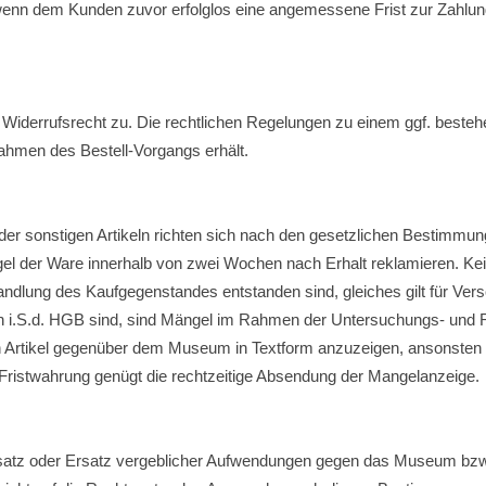
n dem Kunden zuvor erfolglos eine angemessene Frist zur Zahlung 
 Widerrufsrecht zu. Die rechtlichen Regelungen zu einem ggf. besteh
ahmen des Bestell-Vorgangs erhält.
er sonstigen Artikeln richten sich nach den gesetzlichen Bestimmung
gel der Ware innerhalb von zwei Wochen nach Erhalt reklamieren. Ke
ung des Kaufgegenstandes entstanden sind, gleiches gilt für Vers
n i.S.d. HGB sind, sind Mängel im Rahmen der Untersuchungs- und Rü
 Artikel gegenüber dem Museum in Textform anzuzeigen, ansonsten 
ristwahrung genügt die rechtzeitige Absendung der Mangelanzeige.
atz oder Ersatz vergeblicher Aufwendungen gegen das Museum bzw.