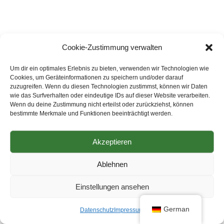
Cookie-Zustimmung verwalten
Um dir ein optimales Erlebnis zu bieten, verwenden wir Technologien wie
Cookies, um Geräteinformationen zu speichern und/oder darauf
zuzugreifen. Wenn du diesen Technologien zustimmst, können wir Daten
wie das Surfverhalten oder eindeutige IDs auf dieser Website verarbeiten.
Wenn du deine Zustimmung nicht erteilst oder zurückziehst, können
bestimmte Merkmale und Funktionen beeinträchtigt werden.
Akzeptieren
Copyright © 2025 Landkreis Amberg-Sulzbach Landratsamt
Amberg-Sulzbach
AGB
|
Impressum
|
Datenschutz
|
Ablehnen
Barrierefreiheit
Einstellungen ansehen
German
Datenschutz
Impressum