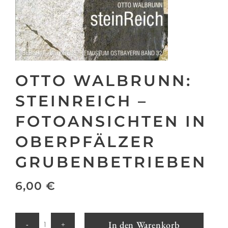
OTTO WALBRUNN:
STEINREICH –
FOTOANSICHTEN IN
OBERPFÄLZER
GRUBENBETRIEBEN
6,00
€
Otto
In den Warenkorb