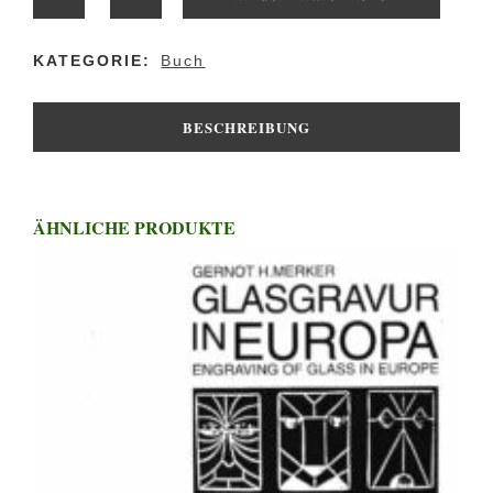
Walbrunn:
KATEGORIE:
Buch
steinReich
–
BESCHREIBUNG
Fotoansichten
in
ÄHNLICHE PRODUKTE
Oberpfälzer
Grubenbetrieben
quantity