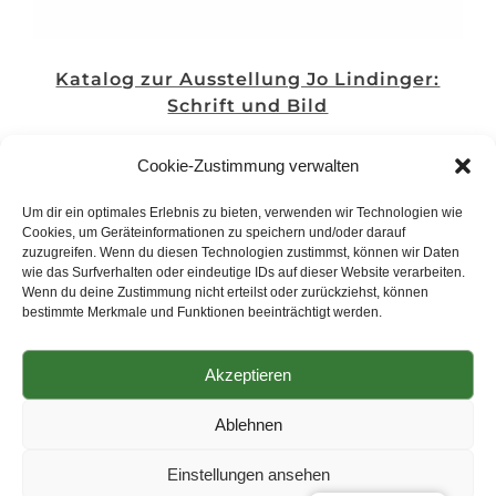
Katalog zur Ausstellung Jo Lindinger:
Schrift und Bild
4,00
€
Cookie-Zustimmung verwalten
Um dir ein optimales Erlebnis zu bieten, verwenden wir Technologien wie
Cookies, um Geräteinformationen zu speichern und/oder darauf
zuzugreifen. Wenn du diesen Technologien zustimmst, können wir Daten
wie das Surfverhalten oder eindeutige IDs auf dieser Website verarbeiten.
Wenn du deine Zustimmung nicht erteilst oder zurückziehst, können
bestimmte Merkmale und Funktionen beeinträchtigt werden.
Akzeptieren
Copyright © 2025 Landkreis Amberg-Sulzbach Landratsamt
Amberg-Sulzbach
AGB
|
Impressum
|
Datenschutz
|
Ablehnen
Barrierefreiheit
Einstellungen ansehen