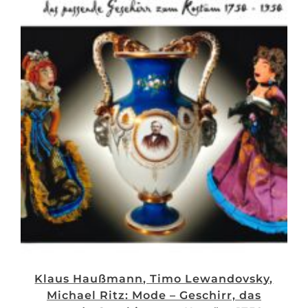
Katalog
zur
Ausstellung
„Zwei
Jahrzehnte
Studioglas“
quantity
Klaus Haußmann, Timo Lewandovsky,
Michael Ritz: Mode – Geschirr, das