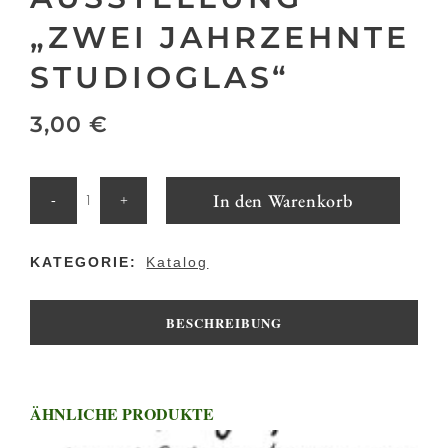
„ZWEI JAHRZEHNTE
STUDIOGLAS“
3,00
€
Christiane
In den Warenkorb
Sellner:
KATEGORIE:
Katalog
Die
Geschichte
BESCHREIBUNG
des
Studioglases
ÄHNLICHE PRODUKTE
mit