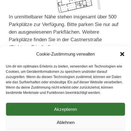
In unmittelbarer Nähe stehen insgesamt über 500
Parkplätze zur Verfügung. Bitte parken Sie nur auf
den ausgewiesenen Parkflächen. Weitere
Parkplätze finden Sie in der Castnerstraße
(Richtung Friedhof).
Cookie-Zustimmung verwalten
Auf den Zufahrtsstraßen zum Schloss ist das
Um dir ein optimales Erlebnis zu bieten, verwenden wir Technologien wie
Parken nicht erlaubt. Auch auf den Rasenflächen
Cookies, um Geräteinformationen zu speichern und/oder darauf
zuzugreifen. Wenn du diesen Technologien zustimmst, können wir Daten
vor dem Hauptgebäude gilt ein Parkverbot.
wie das Surfverhalten oder eindeutige IDs auf dieser Website verarbeiten.
Wenn du deine Zustimmung nicht erteilst oder zurückziehst, können
bestimmte Merkmale und Funktionen beeinträchtigt werden.
Akzeptieren
Copyright © 2025 Landkreis Amberg-Sulzbach Landratsamt
Ablehnen